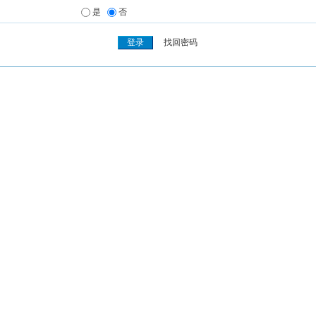
是
否
找回密码