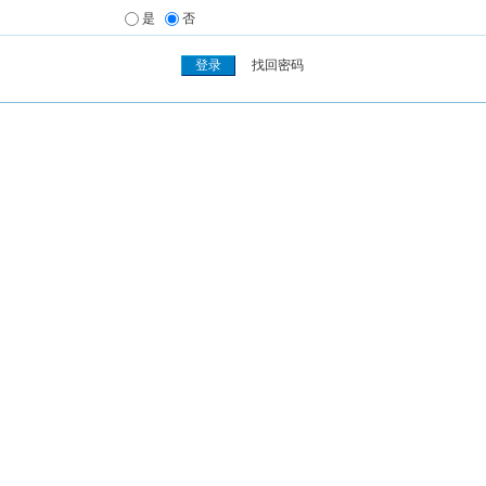
是
否
找回密码