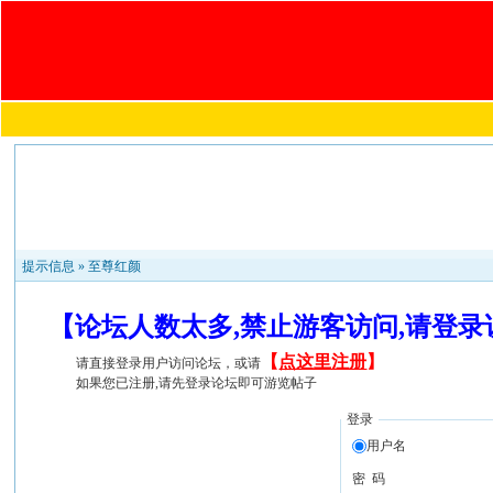
提示信息 »
至尊红颜
【论坛人数太多,禁止游客访问,请登
【
点这里注册
】
请直接登录用户访问论坛，或请
如果您已注册,请先登录论坛即可游览帖子
登录
用户名
密 码